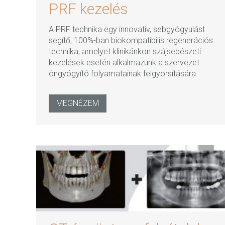
PRF kezelés
A PRF technika egy innovatív, sebgyógyulást
segítő, 100%-ban biokompatibilis regenerációs
technika, amelyet klinikánkon szájsebészeti
kezelések esetén alkalmazunk a szervezet
öngyógyító folyamatainak felgyorsítására.
MEGNÉZEM