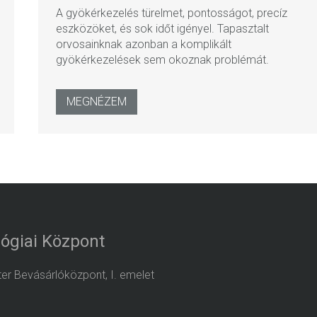
A gyökérkezelés türelmet, pontosságot, precíz
eszközöket, és sok időt igényel. Tapasztalt
orvosainknak azonban a komplikált
gyökérkezelések sem okoznak problémát.
MEGNÉZEM
ógiai Központ
nter Bevásárlóközpont, I. emelet