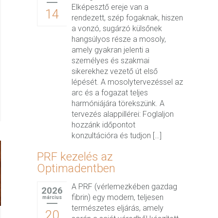
Elképesztő ereje van a
14
rendezett, szép fogaknak, hiszen
a vonzó, sugárzó külsőnek
hangsúlyos része a mosoly,
amely gyakran jelenti a
személyes és szakmai
sikerekhez vezető út első
lépését. A mosolytervezéssel az
arc és a fogazat teljes
harmóniájára törekszünk. A
tervezés alappillérei: Foglaljon
hozzánk időpontot
konzultációra és tudjon […]
PRF kezelés az
Optimadentben
A PRF (vérlemezkében gazdag
2026
fibrin) egy modern, teljesen
március
természetes eljárás, amely
20