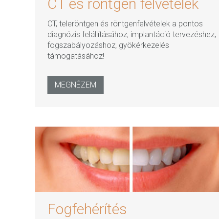
CT és röntgen felvételek
CT, teleröntgen és röntgenfelvételek a pontos
diagnózis felállításához, implantáció tervezéshez,
fogszabályozáshoz, gyökérkezelés
támogatásához!
MEGNÉZEM
Fogfehérítés