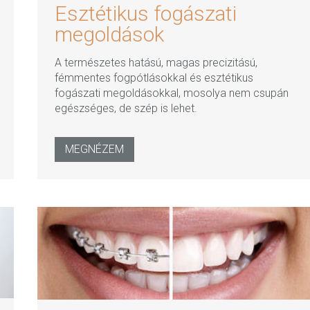
Esztétikus fogászati
megoldások
A természetes hatású, magas precizitású,
fémmentes fogpótlásokkal és esztétikus
fogászati megoldásokkal, mosolya nem csupán
egészséges, de szép is lehet.
MEGNÉZEM