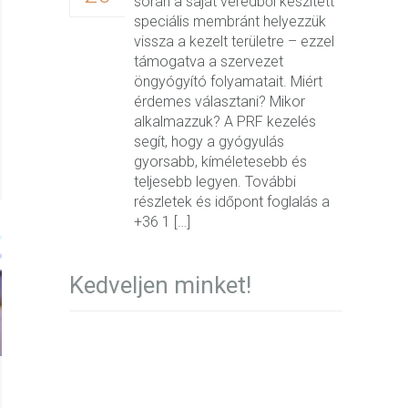
során a saját véredből készített
speciális membránt helyezzük
vissza a kezelt területre – ezzel
támogatva a szervezet
öngyógyító folyamatait. Miért
érdemes választani? Mikor
alkalmazzuk? A PRF kezelés
segít, hogy a gyógyulás
gyorsabb, kíméletesebb és
teljesebb legyen. További
részletek és időpont foglalás a
+36 1 […]
Kedveljen minket!