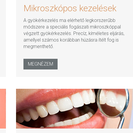
Mikroszkópos kezelések
A gyökérkezelés ma elérhető legkorszerűbb
módszere a speciális fogászati mikroszkóppal
végzett gyökérkezelés. Precíz, kíméletes eljárás,
amellyel számos korábban húzásra ítélt fog is
megmenthető.
MEGNÉZEM