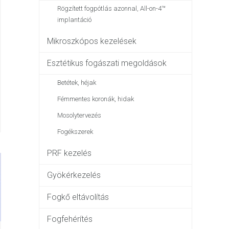
Rögzített fogpótlás azonnal, All-on-4™
implantáció
Mikroszkópos kezelések
Esztétikus fogászati megoldások
Betétek, héjak
Fémmentes koronák, hidak
Mosolytervezés
Fogékszerek
PRF kezelés
Gyökérkezelés
Fogkő eltávolítás
Fogfehérítés