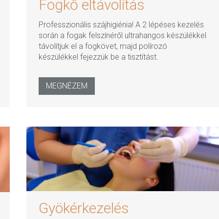
Fogkő eltávolítás
Professzionális szájhigiénia! A 2 lépéses kezelés
során a fogak felszínéről ultrahangos készülékkel
távolítjuk el a fogkövet, majd polírozó
készülékkel fejezzük be a tisztítást.
MEGNÉZEM
Gyökérkezelés