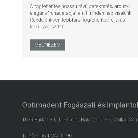
A fogfehérítés hosszú távú befektetés, arcunk
elegáns "ruhadarabja" amit minden nap viselünk.
Rendelőnkben többfajta fogfehérítési eljárás
közül választhat!
MEGNÉZEM
Optimadent Fogászati és Implantol
1039 Budapest, III. kerület, Rákóczi u. 36., Csillag Ce
Telefon: 06 1 240 6190