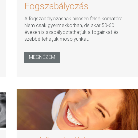
Fogszabályozás
A fogszabályozásnak nincsen felső korhatára!
Nem csak gyermekkorban, de akár 50-60
évesen is szabályoztathatjuk a fogainkat és
szebbé tehetjük mosolyunkat.
MEGNÉZEM