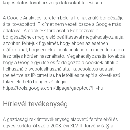
kapcsolatos további szolgáltatásokat teljesítsen.
A Google Analytics keretein belül a Felhasználó böngészője
által továbbított IP-címet nem vezeti össze a Google más
adataival. A cookie-k tárolását a Felhasználó a
böngészőjének megfelelő beállításával megakadályozhatja,
azonban felhívjuk figyelmét, hogy ebben az esetben
előfordulhat, hogy ennek a honlapnak nem minden funkciója
lesz teljes körűen használható. Megakadályozhatja továbbá,
hogy a Google gyűjtse és feldolgozza a cookie-k általi, a
Felhasználó weboldalhasználattal kapcsolatos adatait
(beleértve az IP-címet is), ha letölti és telepíti a következő
linken elérhető böngésző plugint.
https://tools.google.com/dlpage/gaoptout?hl=hu
Hírlevél tevékenység
A gazdasági reklámtevékenység alapvető feltételeiről és
egyes korlátairól szóló 2008. évi XLVIII. törvény 6. §-a