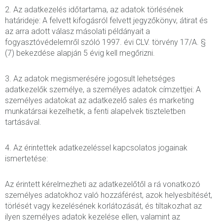
2. Az adatkezelés időtartama, az adatok törlésének
határideje: A felvett kifogásról felvett jegyzőkönyv, átirat és
az arra adott válasz másolati példányait a
fogyasztóvédelemről szóló 1997. évi CLV. törvény 17/A. §
(7) bekezdése alapján 5 évig kell megőrizni.
3. Az adatok megismerésére jogosult lehetséges
adatkezelők személye, a személyes adatok címzettjei: A
személyes adatokat az adatkezelő sales és marketing
munkatársai kezelhetik, a fenti alapelvek tiszteletben
tartásával.
4. Az érintettek adatkezeléssel kapcsolatos jogainak
ismertetése:
Az érintett kérelmezheti az adatkezelőtől a rá vonatkozó
személyes adatokhoz való hozzáférést, azok helyesbítését,
törlését vagy kezelésének korlátozását, és tiltakozhat az
ilyen személyes adatok kezelése ellen, valamint az