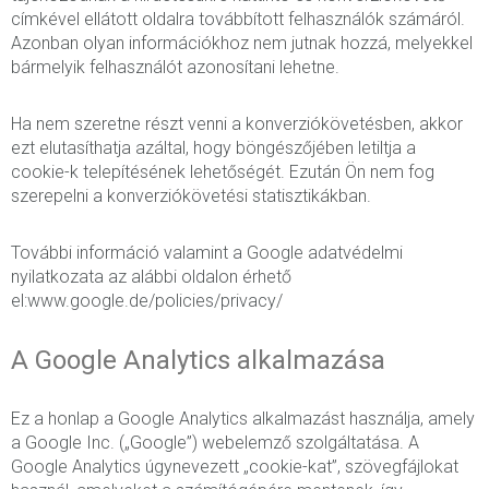
címkével ellátott oldalra továbbított felhasználók számáról.
Azonban olyan információkhoz nem jutnak hozzá, melyekkel
bármelyik felhasználót azonosítani lehetne.
Ha nem szeretne részt venni a konverziókövetésben, akkor
ezt elutasíthatja azáltal, hogy böngészőjében letiltja a
cookie-k telepítésének lehetőségét. Ezután Ön nem fog
szerepelni a konverziókövetési statisztikákban.
További információ valamint a Google adatvédelmi
nyilatkozata az alábbi oldalon érhető
el:www.google.de/policies/privacy/
A Google Analytics alkalmazása
Ez a honlap a Google Analytics alkalmazást használja, amely
a Google Inc. („Google”) webelemző szolgáltatása. A
Google Analytics úgynevezett „cookie-kat”, szövegfájlokat