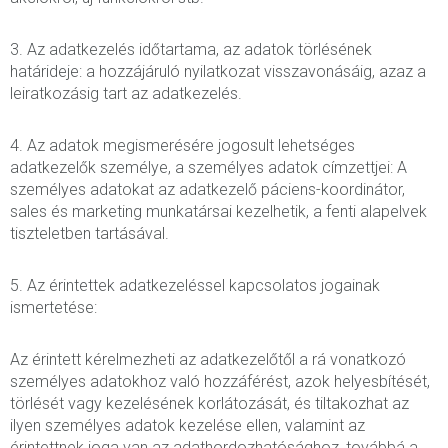
3. Az adatkezelés időtartama, az adatok törlésének
határideje: a hozzájáruló nyilatkozat visszavonásáig, azaz a
leiratkozásig tart az adatkezelés.
4. Az adatok megismerésére jogosult lehetséges
adatkezelők személye, a személyes adatok címzettjei: A
személyes adatokat az adatkezelő páciens-koordinátor,
sales és marketing munkatársai kezelhetik, a fenti alapelvek
tiszteletben tartásával.
5. Az érintettek adatkezeléssel kapcsolatos jogainak
ismertetése:
Az érintett kérelmezheti az adatkezelőtől a rá vonatkozó
személyes adatokhoz való hozzáférést, azok helyesbítését,
törlését vagy kezelésének korlátozását, és tiltakozhat az
ilyen személyes adatok kezelése ellen, valamint az
érintettnek joga van az adathordozhatósághoz, továbbá a