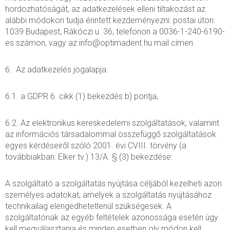
hordozhatóságát, az adatkezelések elleni tiltakozást az
alábbi módokon tudja érintett kezdeményezni: postai úton:
1039 Budapest, Rákóczi u. 36, telefonon a 0036-1-240-6190-
es számon, vagy az info@optimadent.hu mail címen.
6. Az adatkezelés jogalapja:
6.1. a GDPR 6. cikk (1) bekezdés b) pontja,
6.2. Az elektronikus kereskedelemi szolgáltatások, valamint
az információs társadalommal összefüggő szolgáltatások
egyes kérdéseiről szóló 2001. évi CVIII. törvény (a
továbbiakban: Elker tv.) 13/A. § (3) bekezdése:
A szolgáltató a szolgáltatás nyújtása céljából kezelheti azon
személyes adatokat, amelyek a szolgáltatás nyújtásához
technikailag elengedhetetlenül szükségesek. A
szolgáltatónak az egyéb feltételek azonossága esetén úgy
kell megválasztania és minden esetben oly módon kell