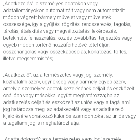
„Adatkezelés”: a személyes adatokon vagy
adatállományokon automatizált vagy nem automatizált
módon végzett bármely művelet vagy műveletek
összessége, így a gyűjtés, rögzítés, rendszerezés, tagolás,
tárolás, átalakítás vagy megváltoztatás, lekérdezés,
betekintés, felhasználás, közlés továbbítás, terjesztés vagy
egyéb módon történő hozzáférhetővé tétel útján,
összehangolás vagy összekapcsolás, korlátozás, törlés,
illetve megsemmisítés;
„Adatkezelő”: az a természetes vagy jogi személy,
közhatalmi szerv, ügynökség vagy bármely egyéb szerv,
amely a személyes adatok kezelésének céljait és eszközeit
önállóan vagy másokkal együtt meghatározza; ha az
adatkezelés céljait és eszközeit az uniós vagy a tagállami
jog határozza meg, az adatkezelőt vagy az adatkezelő
kijelölésére vonatkozó különös szempontokat az uniós vagy
a tagállami jog is meghatározhatja;
„Adatfeldolgozó”: az a természetes vagy jogi személy,