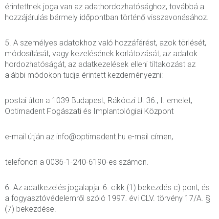
érintettnek joga van az adathordozhatósághoz, továbbá a
hozzájárulás bármely időpontban történő visszavonásához.
5. A személyes adatokhoz való hozzáférést, azok törlését,
módosítását, vagy kezelésének korlátozását, az adatok
hordozhatóságát, az adatkezelések elleni tiltakozást az
alábbi módokon tudja érintett kezdeményezni:
postai úton a 1039 Budapest, Rákóczi U. 36., I. emelet,
Optimadent Fogászati és Implantológiai Központ
e-mail útján az info@optimadent.hu e-mail címen,
telefonon a 0036-1-240-6190-es számon.
6. Az adatkezelés jogalapja: 6. cikk (1) bekezdés c) pont, és
a fogyasztóvédelemről szóló 1997. évi CLV. törvény 17/A. §
(7) bekezdése.