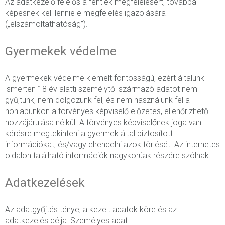
Az adatkezelő felelős a fentiek megfelelésért, továbbá
képesnek kell lennie e megfelelés igazolására
(„elszámoltathatóság”).
Gyermekek védelme
A gyermekek védelme kiemelt fontosságú, ezért általunk
ismerten 18 év alatti személytől származó adatot nem
gyűjtünk, nem dolgozunk fel, és nem használunk fel a
honlapunkon a törvényes képviselő előzetes, ellenőrizhető
hozzájárulása nélkül. A törvényes képviselőnek joga van
kérésre megtekinteni a gyermek által biztosított
információkat, és/vagy elrendelni azok törlését. Az internetes
oldalon található információk nagykorúak részére szólnak.
Adatkezelések
Az adatgyűjtés ténye, a kezelt adatok köre és az
adatkezelés célja: Személyes adat