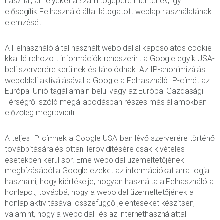
használ, amelyeket a számítógépére mentenek, így
elősegítik Felhasználó által látogatott weblap használatának
elemzését.
A Felhasználó által használt weboldallal kapcsolatos cookie-
kkal létrehozott információk rendszerint a Google egyik USA-
beli szerverére kerülnek és tárolódnak. Az IP-anonimizálás
weboldali aktiválásával a Google a Felhasználó IP-címét az
Európai Unió tagállamain belül vagy az Európai Gazdasági
Térségről szóló megállapodásban részes más államokban
előzőleg megrövidíti.
A teljes IP-címnek a Google USA-ban lévő szerverére történő
továbbítására és ottani lerövidítésére csak kivételes
esetekben kerül sor. Eme weboldal üzemeltetőjének
megbízásából a Google ezeket az információkat arra fogja
használni, hogy kiértékelje, hogyan használta a Felhasználó a
honlapot, továbbá, hogy a weboldal üzemeltetőjének a
honlap aktivitásával összefüggő jelentéseket készítsen,
valamint, hogy a weboldal- és az internethasználattal