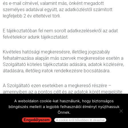
és e-mail címével, valamint más, önként megadott
személyes adatával együtt, az adatközléstől számított
legfeljebb 2 év elteltével törli.
E tájékoztatóban fel nem sorolt adatkezelésekről az adat
felvételekor adunk tájékoztatást.
Kivételes hatósági megkeresésre, illetőleg jogszabály
felhatalmazása alapján más szervek megkeresése esetén a
Szolgáltató köteles tájékoztatás adására, adatok közlésére,
átadására, illetőleg iratok rendelkezésre bocsátására.
A Szolgáltató ezen esetekben a megkereső részére –
amennyiben az a pontos célt és az adatok körét megjelölte
– személyes adatot csak annyit és olyan mértékben ad ki,
A weboldalon cookie-kat használunk, hogy biztonságos
amely a megkeresés céljának megvalósításához
böngészés mellett a legjobb felhasználói élményt nyújthassuk
elengedhetetlenül szükséges.
Önnek.
Engedélyezem
A cookie-król bővebben itt olvashat
Az érintettek jogai