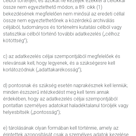
célból történjen, és azokat ne kezeljék ezekkel a célokkal
össze nem egyeztethető módon; a 89. cikk (1)
bekezdésének megfelelően nem minősül az eredeti céllal
össze nem egyeztethetőnek a közérdekű archiválás
céljából, tudományos és történelmi kutatási célból vagy
statisztikai célból történő további adatkezelés („célhoz
kötöttség”);
c) az adatkezelés céljai szempontjából megfelelőek és
relevánsak kell, hogy legyenek, és a szükségesre kell
korlátozódniuk („adattakarékosság”);
d) pontosnak és szükség esetén naprakésznek kell lenniük;
minden észszerű intézkedést meg kell tenni annak
érdekében, hogy az adatkezelés céljai szempontjából
pontatlan személyes adatokat haladéktalanul töröljék vagy
helyesbítsék („pontosság”);
e) tárolásának olyan formában kell történnie, amely az
érintettek azonosítását csak a személyes adatok kezelése