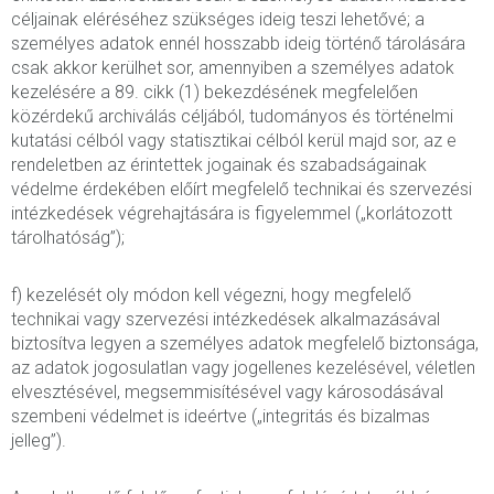
céljainak eléréséhez szükséges ideig teszi lehetővé; a
személyes adatok ennél hosszabb ideig történő tárolására
csak akkor kerülhet sor, amennyiben a személyes adatok
kezelésére a 89. cikk (1) bekezdésének megfelelően
közérdekű archiválás céljából, tudományos és történelmi
kutatási célból vagy statisztikai célból kerül majd sor, az e
rendeletben az érintettek jogainak és szabadságainak
védelme érdekében előírt megfelelő technikai és szervezési
intézkedések végrehajtására is figyelemmel („korlátozott
tárolhatóság”);
f) kezelését oly módon kell végezni, hogy megfelelő
technikai vagy szervezési intézkedések alkalmazásával
biztosítva legyen a személyes adatok megfelelő biztonsága,
az adatok jogosulatlan vagy jogellenes kezelésével, véletlen
elvesztésével, megsemmisítésével vagy károsodásával
szembeni védelmet is ideértve („integritás és bizalmas
jelleg”).