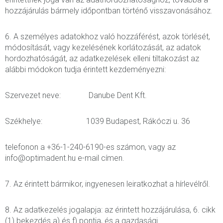
hozzájárulás bármely időpontban történő visszavonásához.
6. A személyes adatokhoz való hozzáférést, azok törlését,
módosítását, vagy kezelésének korlátozását, az adatok
hordozhatóságát, az adatkezelések elleni tiltakozást az
alábbi módokon tudja érintett kezdeményezni:
Szervezet neve: Danube Dent Kft.
Székhelye: 1039 Budapest, Rákóczi u. 36
telefonon a +36-1-240-6190-es számon, vagy az
info@optimadent.hu e-mail címen.
7. Az érintett bármikor, ingyenesen leiratkozhat a hírlevélről.
8. Az adatkezelés jogalapja: az érintett hozzájárulása, 6. cikk
(1) bekezdés a) és f) pontja, és a gazdasági