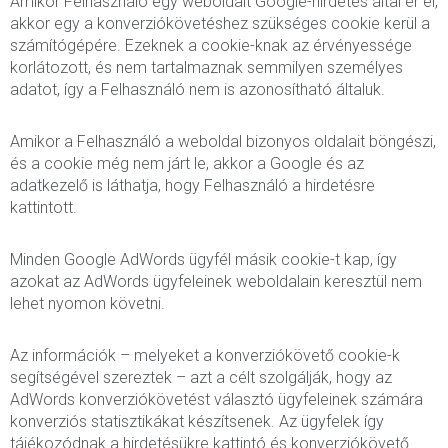
Amikor Felhasználó egy weboldalt Google-hirdetés által ér el,
akkor egy a konverziókövetéshez szükséges cookie kerül a
számítógépére. Ezeknek a cookie-knak az érvényessége
korlátozott, és nem tartalmaznak semmilyen személyes
adatot, így a Felhasználó nem is azonosítható általuk.
Amikor a Felhasználó a weboldal bizonyos oldalait böngészi,
és a cookie még nem járt le, akkor a Google és az
adatkezelő is láthatja, hogy Felhasználó a hirdetésre
kattintott.
Minden Google AdWords ügyfél másik cookie-t kap, így
azokat az AdWords ügyfeleinek weboldalain keresztül nem
lehet nyomon követni.
Az információk – melyeket a konverziókövető cookie-k
segítségével szereztek – azt a célt szolgálják, hogy az
AdWords konverziókövetést választó ügyfeleinek számára
konverziós statisztikákat készítsenek. Az ügyfelek így
tájékozódnak a hirdetésükre kattintó és konverziókövető