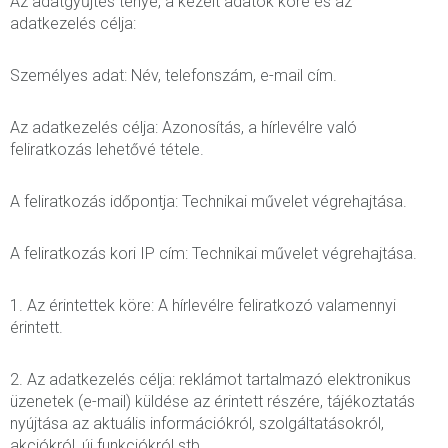
Az adatgyűjtés ténye, a kezelt adatok köre és az
adatkezelés célja:
Személyes adat: Név, telefonszám, e-mail cím.
Az adatkezelés célja: Azonosítás, a hírlevélre való
feliratkozás lehetővé tétele.
A feliratkozás időpontja: Technikai művelet végrehajtása.
A feliratkozás kori IP cím: Technikai művelet végrehajtása.
1. Az érintettek köre: A hírlevélre feliratkozó valamennyi
érintett.
2. Az adatkezelés célja: reklámot tartalmazó elektronikus
üzenetek (e-mail) küldése az érintett részére, tájékoztatás
nyújtása az aktuális információkról, szolgáltatásokról,
akciókról, új funkciókról stb.