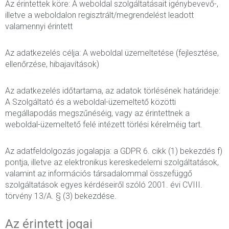
Az érintettek köre: A weboldal szolgáltatásait igénybevevő-,
illetve a weboldalon regisztrált/megrendelést leadott
valamennyi érintett
Az adatkezelés célja: A weboldal üzemeltetése (fejlesztése,
ellenőrzése, hibajavítások)
Az adatkezelés időtartama, az adatok törlésének határideje:
A Szolgáltató és a weboldal-üzemeltető közötti
megállapodás megszűnéséig, vagy az érintettnek a
weboldal-üzemeltető felé intézett törlési kérelméig tart.
Az adatfeldolgozás jogalapja: a GDPR 6. cikk (1) bekezdés f)
pontja, illetve az elektronikus kereskedelemi szolgáltatások,
valamint az információs társadalommal összefüggő
szolgáltatások egyes kérdéseiről szóló 2001. évi CVIII.
törvény 13/A. § (3) bekezdése.
Az érintett jogai