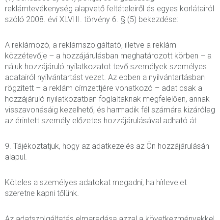
reklámtevékenység alapvető feltételeiről és egyes korlátairól
szóló 2008. évi XLVIII. törvény 6. § (5) bekezdése:
A reklámozó, a reklámszolgáltató, illetve a reklám
közzétevője – a hozzájárulásban meghatározott körben – a
náluk hozzájáruló nyilatkozatot tevő személyek személyes
adatairól nyilvántartást vezet. Az ebben a nyilvántartásban
rögzített – a reklám címzettjére vonatkozó – adat csak a
hozzájáruló nyilatkozatban foglaltaknak megfelelően, annak
visszavonásáig kezelhető, és harmadik fél számára kizárólag
az érintett személy előzetes hozzájárulásával adható át.
9. Tájékoztatjuk, hogy az adatkezelés az Ön hozzájárulásán
alapul.
Köteles a személyes adatokat megadni, ha hírlevelet
szeretne kapni tőlünk.
Az adatszolgáltatás elmaradása azzal a következményekkel