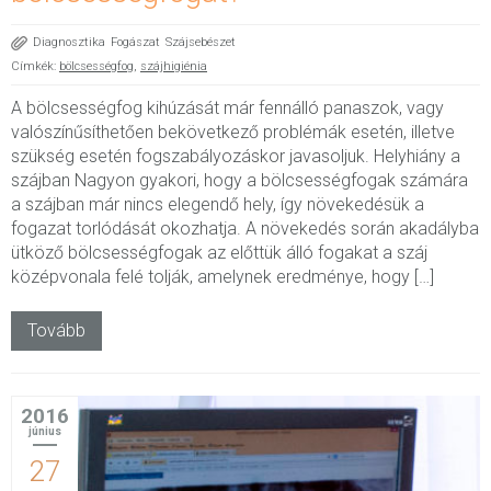
Diagnosztika
Fogászat
Szájsebészet
Címkék:
bölcsességfog
,
szájhigiénia
A bölcsességfog kihúzását már fennálló panaszok, vagy
valószínűsíthetően bekövetkező problémák esetén, illetve
szükség esetén fogszabályozáskor javasoljuk. Helyhiány a
szájban Nagyon gyakori, hogy a bölcsességfogak számára
a szájban már nincs elegendő hely, így növekedésük a
fogazat torlódását okozhatja. A növekedés során akadályba
ütköző bölcsességfogak az előttük álló fogakat a száj
középvonala felé tolják, amelynek eredménye, hogy […]
Tovább
2016
június
27