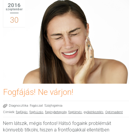
2016
szeptember
30
Fogfájás! Ne várjon!
Diagnosztika
Fogászat
Szájhigiénia
Címkék:
fogfájás
,
foghúzás
,
fogínybetegség
,
fogtömés
,
gyökérkezelés
,
Optimadent
Nem látszik, mégis fontos! Hátsó fogaink problémáit
könnyebb titkolni, hiszen a frontfogakkal ellentétben