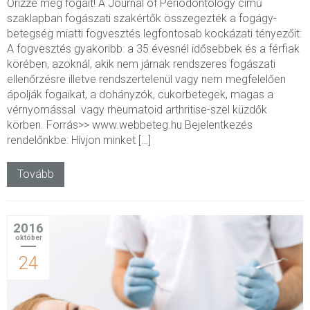
Őrizze meg fogait! A Journal of Periodontology című
szaklapban fogászati szakértők összegezték a fogágy-
betegség miatti fogvesztés legfontosab kockázati tényezőit:
A fogvesztés gyakoribb: a 35 évesnél idősebbek és a férfiak
körében, azoknál, akik nem járnak rendszeres fogászati
ellenőrzésre illetve rendszertelenül vagy nem megfelelően
ápolják fogaikat, a dohányzók, cukorbetegek, magas a
vérnyomással vagy rheumatoid arthritise-szel küzdők
körben. Forrás>> www.webbeteg.hu Bejelentkezés
rendelőnkbe: Hívjon minket […]
Tovább
2016
október
24