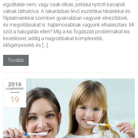
egyáltalán nem, vagy csak ritkán, például nyitott kacajnál
válnak láthatóvá. A takarásban lévő esztétikai hibáinkkal és
fájdalmainkkal szemben gyakrabban vagyunk elnézőbbek,
és megoldásukat is hajlamosabbak vagyunk elhalasztani. Mi
szól a halogatás ellen? Míg a kis fogászati problémákat kis
kezeléssel, addig a nagyobbakat komplexebb,
időigényesebb és […]
Tovább
2016
szeptember
19