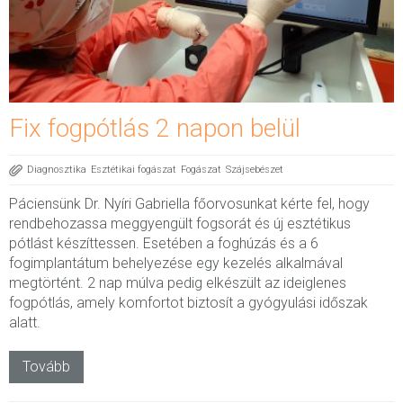
Fix fogpótlás 2 napon belül
Diagnosztika
Esztétikai fogászat
Fogászat
Szájsebészet
Páciensünk Dr. Nyíri Gabriella főorvosunkat kérte fel, hogy
rendbehozassa meggyengült fogsorát és új esztétikus
pótlást készíttessen. Esetében a foghúzás és a 6
fogimplantátum behelyezése egy kezelés alkalmával
megtörtént. 2 nap múlva pedig elkészült az ideiglenes
fogpótlás, amely komfortot biztosít a gyógyulási időszak
alatt.
Tovább