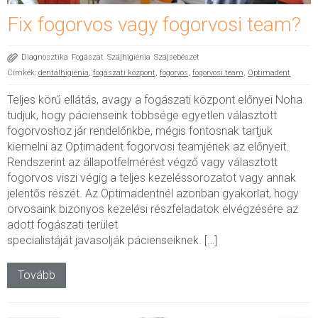
Fix fogorvos vagy fogorvosi team?
Diagnosztika
Fogászat
Szájhigiénia
Szájsebészet
Címkék:
dentálhigiénia
,
fogászati központ
,
fogorvos
,
fogorvosi team
,
Optimadent
Teljes körű ellátás, avagy a fogászati központ előnyei Noha
tudjuk, hogy pácienseink többsége egyetlen választott
fogorvoshoz jár rendelőnkbe, mégis fontosnak tartjuk
kiemelni az Optimadent fogorvosi teamjének az előnyeit.
Rendszerint az állapotfelmérést végző vagy választott
fogorvos viszi végig a teljes kezeléssorozatot vagy annak
jelentős részét. Az Optimadentnél azonban gyakorlat, hogy
orvosaink bizonyos kezelési részfeladatok elvégzésére az
adott fogászati terület
specialistáját javasolják pácienseiknek. […]
Tovább