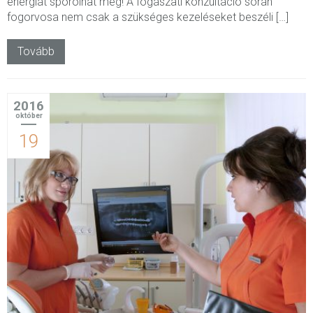
energiát spórolhat meg! A fogászati konzultáció során
fogorvosa nem csak a szükséges kezeléseket beszéli […]
Tovább
2016
október
19