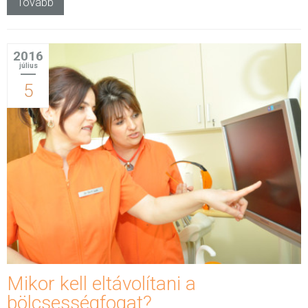
Tovább
2016
július
5
Mikor kell eltávolítani a
bölcsességfogat?