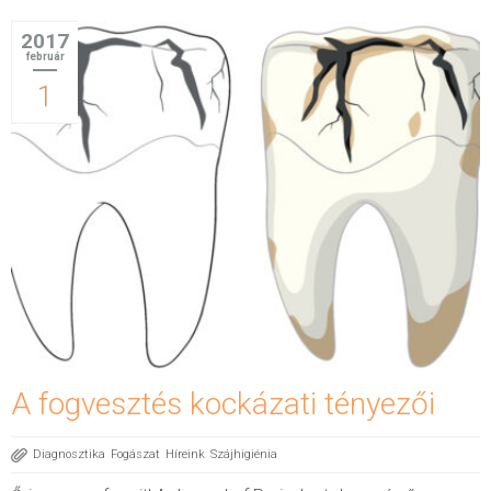
2017
február
1
A fogvesztés kockázati tényezői
Diagnosztika
Fogászat
Híreink
Szájhigiénia