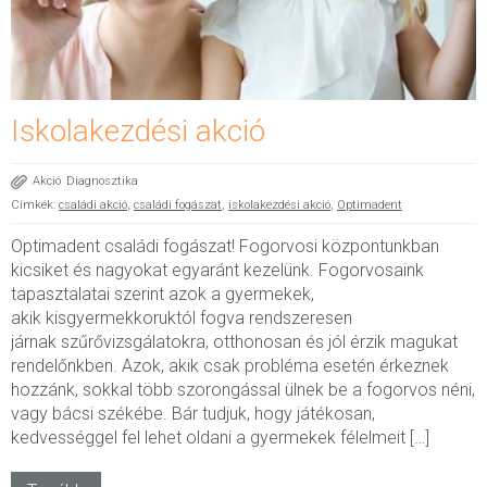
Iskolakezdési akció
Akció
Diagnosztika
Címkék:
családi akció
,
családi fogászat
,
iskolakezdési akció
,
Optimadent
Optimadent családi fogászat! Fogorvosi központunkban
kicsiket és nagyokat egyaránt kezelünk. Fogorvosaink
tapasztalatai szerint azok a gyermekek,
akik kisgyermekkoruktól fogva rendszeresen
járnak szűrővizsgálatokra, otthonosan és jól érzik magukat
rendelőnkben. Azok, akik csak probléma esetén érkeznek
hozzánk, sokkal több szorongással ülnek be a fogorvos néni,
vagy bácsi székébe. Bár tudjuk, hogy játékosan,
kedvességgel fel lehet oldani a gyermekek félelmeit […]