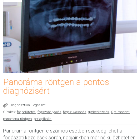
Panoráma röntgen a pontos
diagnózisért
Diagnosztika
Fogászat
Címkék:
fogbeültetés
,
fogszabályozás
,
fogszuvasodás
,
gyökérkezelés
,
Optimadent
,
panoráma röntgen
,
periapikális
Panoráma röntgenre számos esetben szükség lehet a
fogászati kezelések során, napjainkban már nélkülözhetetlen