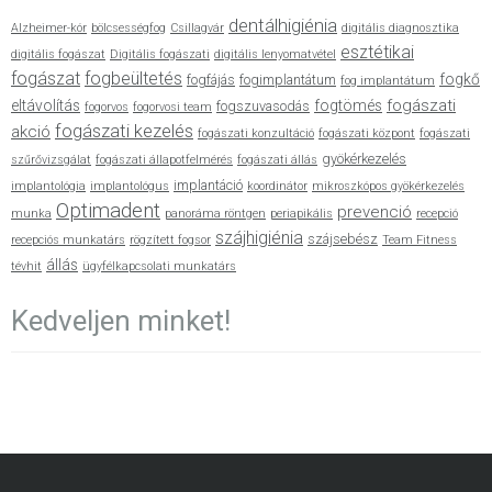
dentálhigiénia
Alzheimer-kór
bölcsességfog
Csillagvár
digitális diagnosztika
esztétikai
digitális fogászat
Digitális fogászati
digitális lenyomatvétel
fogászat
fogbeültetés
fogkő
fogfájás
fogimplantátum
fog implantátum
fogászati
eltávolítás
fogtömés
fogszuvasodás
fogorvos
fogorvosi team
fogászati kezelés
akció
fogászati konzultáció
fogászati központ
fogászati
gyökérkezelés
szűrővizsgálat
fogászati állapotfelmérés
fogászati állás
implantáció
implantológia
implantológus
koordinátor
mikroszkópos gyökérkezelés
Optimadent
prevenció
munka
panoráma röntgen
periapikális
recepció
szájhigiénia
szájsebész
recepciós munkatárs
rögzített fogsor
Team Fitness
állás
tévhit
ügyfélkapcsolati munkatárs
Kedveljen minket!