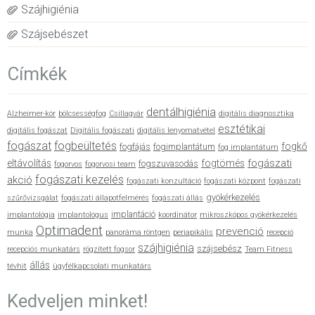
Szájhigiénia
Szájsebészet
Címkék
dentálhigiénia
Alzheimer-kór
bölcsességfog
Csillagvár
digitális diagnosztika
esztétikai
digitális fogászat
Digitális fogászati
digitális lenyomatvétel
fogászat
fogbeültetés
fogkő
fogfájás
fogimplantátum
fog implantátum
fogászati
eltávolítás
fogtömés
fogszuvasodás
fogorvos
fogorvosi team
fogászati kezelés
akció
fogászati konzultáció
fogászati központ
fogászati
gyökérkezelés
szűrővizsgálat
fogászati állapotfelmérés
fogászati állás
implantáció
implantológia
implantológus
koordinátor
mikroszkópos gyökérkezelés
Optimadent
prevenció
munka
panoráma röntgen
periapikális
recepció
szájhigiénia
szájsebész
recepciós munkatárs
rögzített fogsor
Team Fitness
állás
tévhit
ügyfélkapcsolati munkatárs
Kedveljen minket!