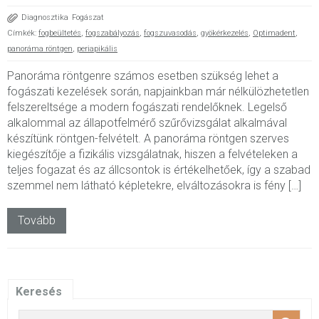
Diagnosztika
Fogászat
Címkék:
fogbeültetés
,
fogszabályozás
,
fogszuvasodás
,
gyökérkezelés
,
Optimadent
,
panoráma röntgen
,
periapikális
Panoráma röntgenre számos esetben szükség lehet a
fogászati kezelések során, napjainkban már nélkülözhetetlen
felszereltsége a modern fogászati rendelőknek. Legelső
alkalommal az állapotfelmérő szűrővizsgálat alkalmával
készítünk röntgen-felvételt. A panoráma röntgen szerves
kiegészítője a fizikális vizsgálatnak, hiszen a felvételeken a
teljes fogazat és az állcsontok is értékelhetőek, így a szabad
szemmel nem látható képletekre, elváltozásokra is fény […]
Tovább
Keresés