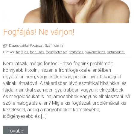
Fogfájás! Ne várjon!
Diagnosztika
Fogászat
Szájhigiénia
Címkék:
fogfájás
,
foghúzás
,
fogínybetegség
,
fogtömés
,
gyökérkezelés
,
Optimadent
Nem látszik, mégis fontos! Hátsó fogaink problémáit
könnyebb titkolni, hiszen a frontfogakkal ellentétben
egyáltalán nem, vagy csak ritkán, például nyitott kacajnál
válnak láthatóvá. A takarásban lévő esztétikai hibáinkkal és
fájdalmainkkal szemben gyakrabban vagyunk elnézőbbek,
és megoldásukat is hajlamosabbak vagyunk elhalasztani. Mi
szól a halogatás ellen? Míg a kis fogászati problémákat kis
kezeléssel, addig a nagyobbakat komplexebb,
időigényesebb és […]
Tovább