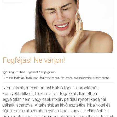
Fogfájás! Ne várjon!
Diagnosztika
Fogászat
Szájhigiénia
Címkék:
fogfájás
,
foghúzás
,
fogínybetegség
,
fogtömés
,
gyökérkezelés
,
Optimadent
Nem látszik, mégis fontos! Hátsó fogaink problémáit
könnyebb titkolni, hiszen a frontfogakkal ellentétben
egyáltalán nem, vagy csak ritkán, például nyitott kacajnál
válnak láthatóvá. A takarásban lévő esztétikai hibáinkkal és
fájdalmainkkal szemben gyakrabban vagyunk elnézőbbek,
és megoldásukat is hajlamosabbak vagyunk elhalasztani. Mi