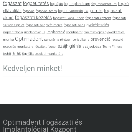
fogászat
fogbeültetés
fogkő
fogfájás
fogimplantátum
fog implantátum
fogászati
eltávolítás
fogtömés
fogszuvasodás
fogorvos
fogorvosi team
fogászati kezelés
akció
fogászati konzultáció
fogászati központ
fogászati
gyökérkezelés
szűrővizsgálat
fogászati állapotfelmérés
fogászati állás
implantáció
implantológia
implantológus
koordinátor
mikroszkópos gyökérkezelés
Optimadent
prevenció
munka
panoráma röntgen
periapikális
recepció
szájhigiénia
szájsebész
recepciós munkatárs
rögzített fogsor
Team Fitness
állás
tévhit
ügyfélkapcsolati munkatárs
Kedveljen minket!
Optimadent Fogászati és
Implantológiai Központ