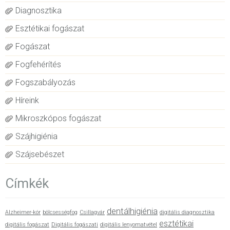
Diagnosztika
Esztétikai fogászat
Fogászat
Fogfehérítés
Fogszabályozás
Híreink
Mikroszkópos fogászat
Szájhigiénia
Szájsebészet
Címkék
dentálhigiénia
Alzheimer-kór
bölcsességfog
Csillagvár
digitális diagnosztika
esztétikai
digitális fogászat
Digitális fogászati
digitális lenyomatvétel