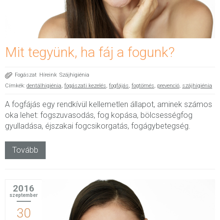
Mit tegyünk, ha fáj a fogunk?
Fogászat
Híreink
Szájhigiénia
Címkék:
dentálhigiénia
,
fogászati kezelés
,
fogfájás
,
fogtömés
,
prevenció
,
szájhigiénia
A fogfájás egy rendkívül kellemetlen állapot, aminek számos
oka lehet: fogszuvasodás, fog kopása, bölcsességfog
gyulladása, éjszakai fogcsikorgatás, fogágybetegség.
Tovább
2016
szeptember
30