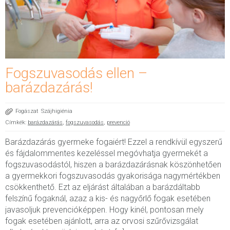
Fogszuvasodás ellen –
barázdazárás!
Fogászat
Szájhigiénia
Címkék:
barázdazárás
,
fogszuvasodás
,
prevenció
Barázdazárás gyermeke fogaiért! Ezzel a rendkívül egyszerű
és fájdalommentes kezeléssel megóvhatja gyermekét a
fogszuvasodástól, hiszen a barázdazárásnak köszönhetően
a gyermekkori fogszuvasodás gyakorisága nagymértékben
csökkenthető. Ezt az eljárást általában a barázdáltabb
felszínű fogaknál, azaz a kis- és nagyőrlő fogak esetében
javasoljuk prevencióképpen. Hogy kinél, pontosan mely
fogak esetében ajánlott, arra az orvosi szűrővizsgálat