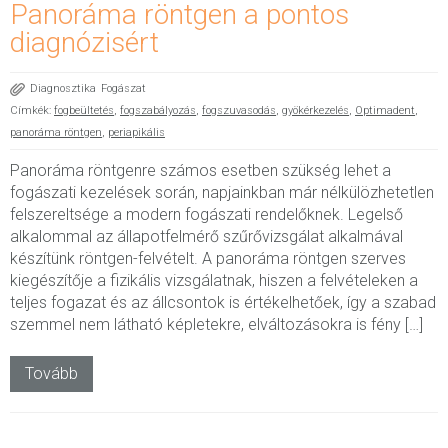
Panoráma röntgen a pontos
diagnózisért
Diagnosztika
Fogászat
Címkék:
fogbeültetés
,
fogszabályozás
,
fogszuvasodás
,
gyökérkezelés
,
Optimadent
,
panoráma röntgen
,
periapikális
Panoráma röntgenre számos esetben szükség lehet a
fogászati kezelések során, napjainkban már nélkülözhetetlen
felszereltsége a modern fogászati rendelőknek. Legelső
alkalommal az állapotfelmérő szűrővizsgálat alkalmával
készítünk röntgen-felvételt. A panoráma röntgen szerves
kiegészítője a fizikális vizsgálatnak, hiszen a felvételeken a
teljes fogazat és az állcsontok is értékelhetőek, így a szabad
szemmel nem látható képletekre, elváltozásokra is fény […]
Tovább