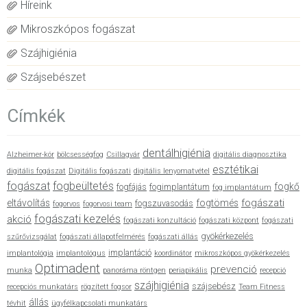
Híreink
Mikroszkópos fogászat
Szájhigiénia
Szájsebészet
Címkék
dentálhigiénia
Alzheimer-kór
bölcsességfog
Csillagvár
digitális diagnosztika
esztétikai
digitális fogászat
Digitális fogászati
digitális lenyomatvétel
fogászat
fogbeültetés
fogkő
fogfájás
fogimplantátum
fog implantátum
fogászati
eltávolítás
fogtömés
fogszuvasodás
fogorvos
fogorvosi team
fogászati kezelés
akció
fogászati konzultáció
fogászati központ
fogászati
gyökérkezelés
szűrővizsgálat
fogászati állapotfelmérés
fogászati állás
implantáció
implantológia
implantológus
koordinátor
mikroszkópos gyökérkezelés
Optimadent
prevenció
munka
panoráma röntgen
periapikális
recepció
szájhigiénia
szájsebész
recepciós munkatárs
rögzített fogsor
Team Fitness
állás
tévhit
ügyfélkapcsolati munkatárs