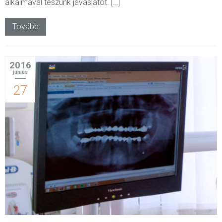
alkalmával teszünk javaslatot. […]
Tovább
2016
június
27