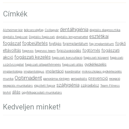
Címkék
dentálhigiénia
Alzheimer-kór
bölcsességfog
Csillagvár
digitális diagnosztika
esztétikai
digitális fogászat
Digitális fogászati
digitális lenyomatvétel
fogászat
fogbeültetés
fogkő
fogfájás
fogimplantátum
fog implantátum
fogászati
eltávolítás
fogtömés
fogszuvasodás
fogorvos
fogorvosi team
fogászati kezelés
akció
fogászati konzultáció
fogászati központ
fogászati
gyökérkezelés
szűrővizsgálat
fogászati állapotfelmérés
fogászati állás
implantáció
implantológia
implantológus
koordinátor
mikroszkópos gyökérkezelés
Optimadent
prevenció
munka
panoráma röntgen
periapikális
recepció
szájhigiénia
szájsebész
recepciós munkatárs
rögzített fogsor
Team Fitness
állás
tévhit
ügyfélkapcsolati munkatárs
Kedveljen minket!