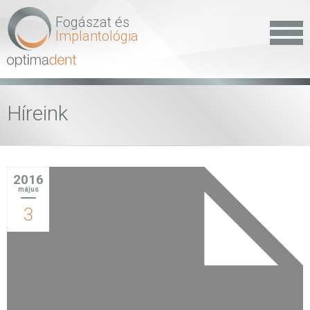
Fogászat és
Implantológia
Híreink
2016
május
3