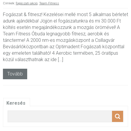
Címkék:
fogászati akció
,
Team Fitness
Fogászat & fitnesz! Kezelései mellé most 5 alkalmas bérletet
adunk ajándékba! Jöjjön el fogászatunkra és mi 30.000 Ft
költés esetén megajándékozzunk a mozgás örömével! A
Team Fitness Óbuda legnagyobb fitnesz, aerobik és
táncterme! A 2000 nm-es mozgásközpont a Csillagvár
Bevásárlóközpontban az Optimadent Fogászati központtal
egy emeleten található! 4 Aerobic termében, 25 óratípus
közül választhatnak az ide […]
Tovább
Keresés