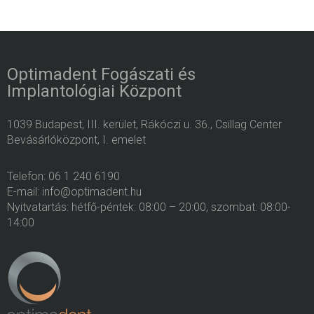
Optimadent Fogászati és
Implantológiai Központ
1039 Budapest, III. kerület, Rákóczi u. 36., Csillag Center
Bevásárlóközpont, I. emelet
Telefon: 06 1 240 6190
E-mail: info@optimadent.hu
Nyitvatartás: hétfő-péntek: 08:00 – 20:00, szombat: 08:00-
14:00