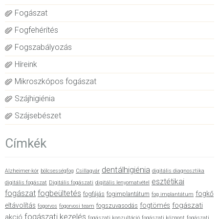
Fogászat
Fogfehérítés
Fogszabályozás
Híreink
Mikroszkópos fogászat
Szájhigiénia
Szájsebészet
Címkék
dentálhigiénia
Alzheimer-kór
bölcsességfog
Csillagvár
digitális diagnosztika
esztétikai
digitális fogászat
Digitális fogászati
digitális lenyomatvétel
fogászat
fogbeültetés
fogkő
fogfájás
fogimplantátum
fog implantátum
fogászati
eltávolítás
fogtömés
fogszuvasodás
fogorvos
fogorvosi team
fogászati kezelés
akció
fogászati konzultáció
fogászati központ
fogászati