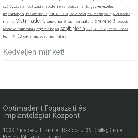
gyökérkezelés
szűrővizsgálat
fogászati állapotfelmérés
fogászati állás
implantáció
implantológia
implantológus
koordinátor
mikroszkópos gyökérkezelés
Optimadent
prevenció
munka
panoráma röntgen
periapikális
recepció
szájhigiénia
szájsebész
recepciós munkatárs
rögzített fogsor
Team Fitness
állás
tévhit
ügyfélkapcsolati munkatárs
Kedveljen minket!
Optimadent Fogászati és
Implantológiai Központ
1039 Budapest, III. kerület, Rákóczi u. 36., Csillag Center
Bevásárlóközpont, I. emelet