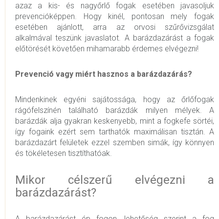
azaz a kis- és nagyőrlő fogak esetében javasoljuk
prevencióképpen. Hogy kinél, pontosan mely fogak
esetében ajánlott, arra az orvosi szűrővizsgálat
alkalmával teszünk javaslatot. A barázdazárást a fogak
előtörését követően mihamarabb érdemes elvégezni!
Prevenció vagy miért hasznos a barázdazárás?
Mindenkinek egyéni sajátossága, hogy az őrlőfogak
rágófelszínén található barázdák milyen mélyek. A
barázdák alja gyakran keskenyebb, mint a fogkefe sörtéi,
így fogaink ezért sem tarthatók maximálisan tisztán. A
barázdazárt felületek ezzel szemben simák, így könnyen
és tökéletesen tisztíthatóak.
Mikor célszerű elvégezni a
barázdazárást?
A barázdazárást ép fogon, lehetőség szerint a fog