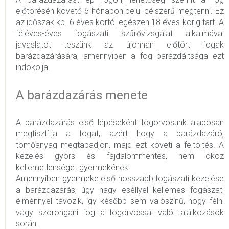
előtörésén követő 6 hónapon belül célszerű megtenni. Ez
az időszak kb. 6 éves kortól egészen 18 éves korig tart. A
féléves-éves fogászati szűrővizsgálat alkalmával
javaslatot teszünk az újonnan előtört fogak
barázdazárására, amennyiben a fog barázdáltsága ezt
indokolja.
A barázdazárás menete
A barázdazárás első lépéseként fogorvosunk alaposan
megtisztítja a fogat, azért hogy a barázdazáró,
tömőanyag megtapadjon, majd ezt követi a feltöltés. A
kezelés gyors és fájdalommentes, nem okoz
kellemetlenséget gyermekének.
Amennyiben gyermeke első hosszabb fogászati kezelése
a barázdazárás, úgy nagy eséllyel kellemes fogászati
élménnyel távozik, így később sem valószínű, hogy félni
vagy szorongani fog a fogorvossal való találkozások
során.