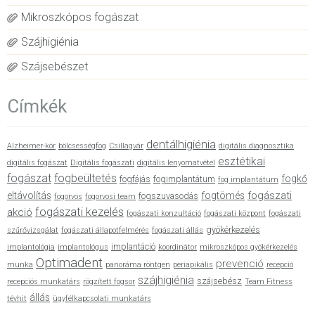
Mikroszkópos fogászat
Szájhigiénia
Szájsebészet
Címkék
dentálhigiénia
Alzheimer-kór
bölcsességfog
Csillagvár
digitális diagnosztika
esztétikai
digitális fogászat
Digitális fogászati
digitális lenyomatvétel
fogászat
fogbeültetés
fogkő
fogfájás
fogimplantátum
fog implantátum
fogászati
eltávolítás
fogtömés
fogszuvasodás
fogorvos
fogorvosi team
fogászati kezelés
akció
fogászati konzultáció
fogászati központ
fogászati
gyökérkezelés
szűrővizsgálat
fogászati állapotfelmérés
fogászati állás
implantáció
implantológia
implantológus
koordinátor
mikroszkópos gyökérkezelés
Optimadent
prevenció
munka
panoráma röntgen
periapikális
recepció
szájhigiénia
szájsebész
recepciós munkatárs
rögzített fogsor
Team Fitness
állás
tévhit
ügyfélkapcsolati munkatárs