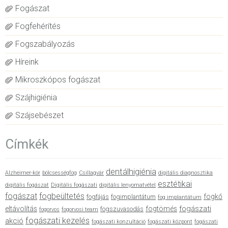
Fogászat
Fogfehérítés
Fogszabályozás
Híreink
Mikroszkópos fogászat
Szájhigiénia
Szájsebészet
Címkék
dentálhigiénia
Alzheimer-kór
bölcsességfog
Csillagvár
digitális diagnosztika
esztétikai
digitális fogászat
Digitális fogászati
digitális lenyomatvétel
fogászat
fogbeültetés
fogkő
fogfájás
fogimplantátum
fog implantátum
fogászati
eltávolítás
fogtömés
fogszuvasodás
fogorvos
fogorvosi team
fogászati kezelés
akció
fogászati konzultáció
fogászati központ
fogászati