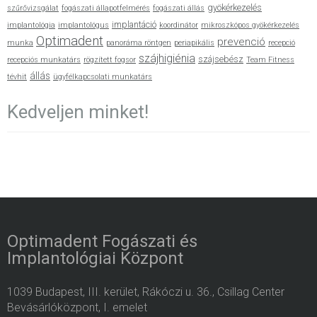
gyökérkezelés
szűrővizsgálat
fogászati állapotfelmérés
fogászati állás
implantáció
implantológia
implantológus
koordinátor
mikroszkópos gyökérkezelés
Optimadent
prevenció
munka
panoráma röntgen
periapikális
recepció
szájhigiénia
szájsebész
recepciós munkatárs
rögzített fogsor
Team Fitness
állás
tévhit
ügyfélkapcsolati munkatárs
Kedveljen minket!
Optimadent Fogászati és
Implantológiai Központ
1039 Budapest, III. kerület, Rákóczi u. 36., Csillag Center
Bevásárlóközpont, I. emelet