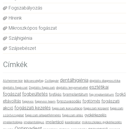
Fogszabályozás
Híreink
Mikroszkópos fogászat
Szájhigiénia
Szájsebészet
Címkék
dentálhigiénia
Alzheimer-kór
bölcsességfog
Csillagvár
digitális diagnosztika
esztétikai
digitális fogászat
Digitális fogászati
digitális lenyomatvétel
fogászat
fogbeültetés
fogkő
fogfájás
fogimplantátum
fog implantátum
fogászati
eltávolítás
fogtömés
fogszuvasodás
fogorvos
fogorvosi team
fogászati kezelés
akció
fogászati konzultáció
fogászati központ
fogászati
gyökérkezelés
szűrővizsgálat
fogászati állapotfelmérés
fogászati állás
implantáció
implantológia
implantológus
koordinátor
mikroszkópos gyökérkezelés
Optimadent