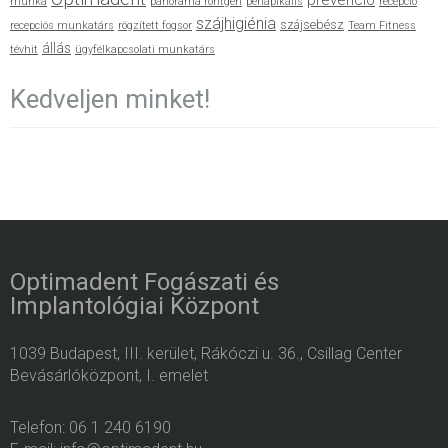
prevenció
munka
panoráma röntgen
periapikális
recepció
szájhigiénia
szájsebész
recepciós munkatárs
rögzített fogsor
Team Fitness
állás
tévhit
ügyfélkapcsolati munkatárs
Kedveljen minket!
Optimadent Fogászati és
Implantológiai Központ
1039 Budapest, III. kerület, Rákóczi u. 36., Csillag Center
Bevásárlóközpont, I. emelet
Telefon: 06 1 240 6190