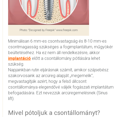
Photo: ”Designed by Freepik” www.freepik.com
Minimálisan 6 mm-es csontvastagság és 8-10 mm-es
csontmagasság szükséges a fogimplantátum, műgyökér
beültetéséhez. Ha ez nem áll rendelkezésre, akkor
implantáció
előtt a csontállomány pótlására lehet
szükség.
Napjainkban rutin eljárásnak számít, amikor szájsebész
szakorvosaink az arcüreg alapját „megemelik”,
megvastagítják azért, hogy a felső állcsont
csontállománya elegendővé váljék fogászati implantátum
befogadására. Ezt nevezzük arcüregemelésnek (Sinus
lift).
Mivel pótoljuk a csontállományt?