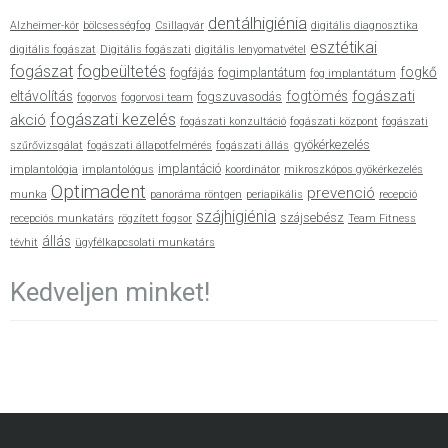
dentálhigiénia
Alzheimer-kór
bölcsességfog
Csillagvár
digitális diagnosztika
esztétikai
digitális fogászat
Digitális fogászati
digitális lenyomatvétel
fogászat
fogbeültetés
fogkő
fogfájás
fogimplantátum
fog implantátum
fogászati
eltávolítás
fogtömés
fogszuvasodás
fogorvos
fogorvosi team
fogászati kezelés
akció
fogászati konzultáció
fogászati központ
fogászati
gyökérkezelés
szűrővizsgálat
fogászati állapotfelmérés
fogászati állás
implantáció
implantológia
implantológus
koordinátor
mikroszkópos gyökérkezelés
Optimadent
prevenció
munka
panoráma röntgen
periapikális
recepció
szájhigiénia
szájsebész
recepciós munkatárs
rögzített fogsor
Team Fitness
állás
tévhit
ügyfélkapcsolati munkatárs
Kedveljen minket!