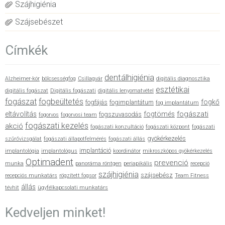
Szájhigiénia
Szájsebészet
Címkék
dentálhigiénia
Alzheimer-kór
bölcsességfog
Csillagvár
digitális diagnosztika
esztétikai
digitális fogászat
Digitális fogászati
digitális lenyomatvétel
fogászat
fogbeültetés
fogkő
fogfájás
fogimplantátum
fog implantátum
fogászati
eltávolítás
fogtömés
fogszuvasodás
fogorvos
fogorvosi team
fogászati kezelés
akció
fogászati konzultáció
fogászati központ
fogászati
gyökérkezelés
szűrővizsgálat
fogászati állapotfelmérés
fogászati állás
implantáció
implantológia
implantológus
koordinátor
mikroszkópos gyökérkezelés
Optimadent
prevenció
munka
panoráma röntgen
periapikális
recepció
szájhigiénia
szájsebész
recepciós munkatárs
rögzített fogsor
Team Fitness
állás
tévhit
ügyfélkapcsolati munkatárs
Kedveljen minket!