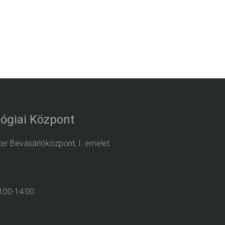
ógiai Központ
nter Bevásárlóközpont, I. emelet
8:00-14:00