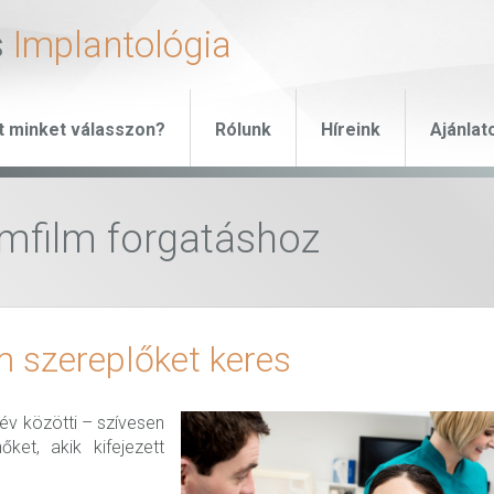
s
Implantológia
t minket válasszon?
Rólunk
Híreink
Ajánlat
ámfilm forgatáshoz
m szereplőket keres
év közötti – szívesen
ket, akik kifejezett