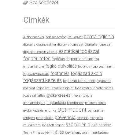
Szájsebészet
Címkék
dentálhigiénia
Alzheimer-kór
bölcsességfog
Csillagvár
digitális diagnosztika
digitális fogászat
Digitális fogászati
esztétikai fogászat
digitális lenyomatvétel
fogbeültetés
fogfájás
fogimplantátum
fog
fogkő eltávolítás
implantátum
fogorvos
fogorvosi team
fogászati akció
fogtömés
fogszuvasodás
fogászati kezelés
fogászati konzultáció
fogászati
központ
fogászati szűrővizsgálat
fogászati állapotfelmérés
gyökérkezelés
fogászati állás
implantológia
implantáció
implantológus
koordinátor
mikroszkópos
Optimadent
gyökérkezelés
munka
panoráma
prevenció
röntgen
periapikális
recepció
recepciós
szájhigiénia
szájsebész
munkatárs
rögzített fogsor
állás
Team Fitness
tévhit
ügyfélkapcsolati munkatárs