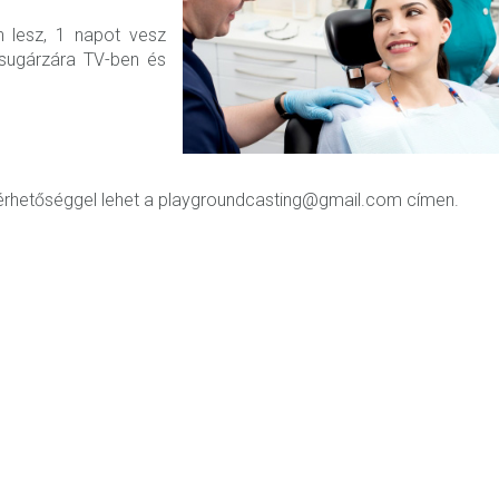
n lesz, 1 napot vesz
 sugárzára TV-ben és
 elérhetőséggel lehet a playgroundcasting@gmail.com címen.