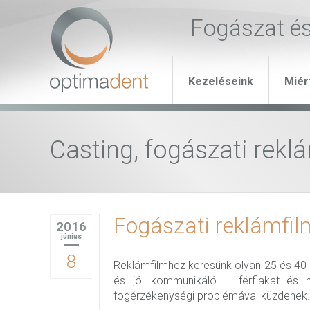
Fogászat é
Kezeléseink
Miér
Casting, fogászati rekl
Fogászati reklámfil
2016
június
8
Reklámfilmhez keresünk olyan 25 és 40 
és jól kommunikáló – férfiakat és nő
fogérzékenységi problémával küzdenek.