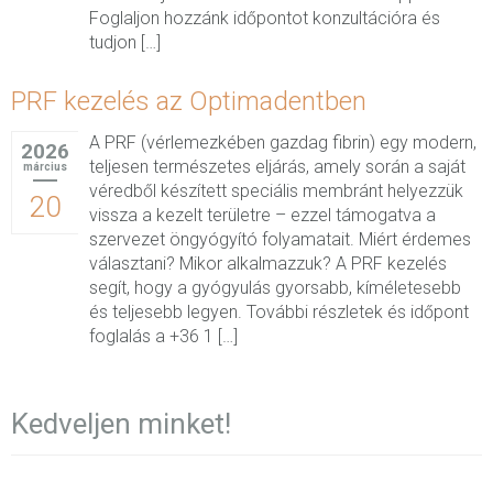
Foglaljon hozzánk időpontot konzultációra és
tudjon […]
PRF kezelés az Optimadentben
A PRF (vérlemezkében gazdag fibrin) egy modern,
2026
teljesen természetes eljárás, amely során a saját
március
véredből készített speciális membránt helyezzük
20
vissza a kezelt területre – ezzel támogatva a
szervezet öngyógyító folyamatait. Miért érdemes
választani? Mikor alkalmazzuk? A PRF kezelés
segít, hogy a gyógyulás gyorsabb, kíméletesebb
és teljesebb legyen. További részletek és időpont
foglalás a +36 1 […]
Kedveljen minket!