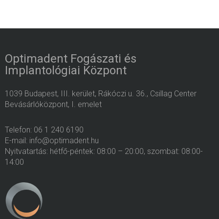
Optimadent Fogászati és
Implantológiai Központ
1039 Budapest, III. kerület, Rákóczi u. 36., Csillag Center
Bevásárlóközpont, I. emelet
Telefon: 06 1 240 6190
E-mail: info@optimadent.hu
Nyitvatartás: hétfő-péntek: 08:00 – 20:00, szombat: 08:00-
14:00