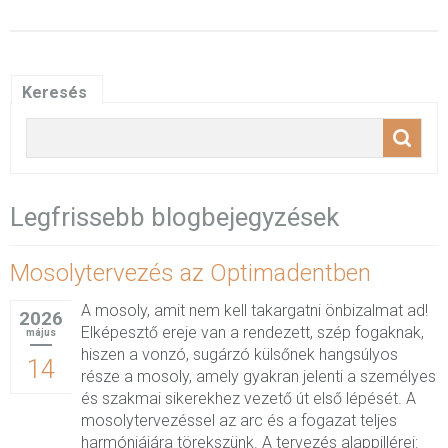
Keresés
Legfrissebb blogbejegyzések
Mosolytervezés az Optimadentben
A mosoly, amit nem kell takargatni önbizalmat ad!
2026
Elképesztő ereje van a rendezett, szép fogaknak,
május
hiszen a vonzó, sugárzó külsőnek hangsúlyos
14
része a mosoly, amely gyakran jelenti a személyes
és szakmai sikerekhez vezető út első lépését. A
mosolytervezéssel az arc és a fogazat teljes
harmóniájára törekszünk. A tervezés alappillérei: