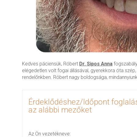
Kedves páciensük, Róbert
Dr. Sipos Anna
fogszabály
elégedetlen volt fogai állásával, gyerekkora óta szép,
rendelőnkben. Róbert nagy boldogsága, mindannyiunk
Érdeklődéshez/Időpont foglalás
az alábbi mezőket
Az Ön vezetékneve: