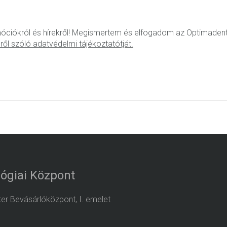
omóciókról és hírekről! Megismertem és elfogadom az Optimaden
sről szóló adatvédelmi tájékoztatótját.
ógiai Központ
nter Bevásárlóközpont, I. emelet