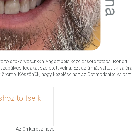
ozó szakorvosunkkal vágott bele kezeléssorozatába. Róbert
 szabályos fogakat szeretett volna. Ezt az álmát váltottuk valór
 öröme! Köszönjük, hogy kezeléseihez az Optimadentet választ
hoz töltse ki
Az Ön keresztneve: