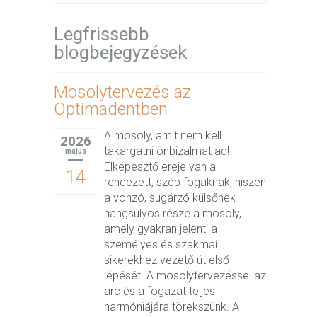
Legfrissebb
blogbejegyzések
Mosolytervezés az
Optimadentben
A mosoly, amit nem kell
2026
takargatni önbizalmat ad!
május
Elképesztő ereje van a
14
rendezett, szép fogaknak, hiszen
a vonzó, sugárzó külsőnek
hangsúlyos része a mosoly,
amely gyakran jelenti a
személyes és szakmai
sikerekhez vezető út első
lépését. A mosolytervezéssel az
arc és a fogazat teljes
harmóniájára törekszünk. A