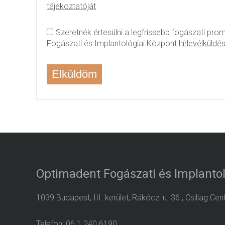
tájékoztatóját
Szeretnék értesülni a legfrissebb fogászati pr
Fogászati és Implantológiai Központ
hírlevélküldé
Optimadent Fogászati és Implantol
1039 Budapest, III. kerület, Rákóczi u. 36., Csillag Ce
Telefon: 06 1 240 6190