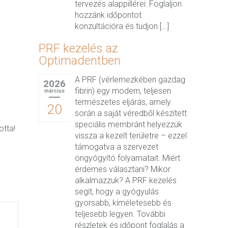
tervezés alappillérei: Foglaljon
hozzánk időpontot
konzultációra és tudjon […]
PRF kezelés az
Optimadentben
A PRF (vérlemezkében gazdag
2026
fibrin) egy modern, teljesen
március
természetes eljárás, amely
20
során a saját véredből készített
a
speciális membránt helyezzük
otta!
vissza a kezelt területre – ezzel
támogatva a szervezet
öngyógyító folyamatait. Miért
érdemes választani? Mikor
alkalmazzuk? A PRF kezelés
segít, hogy a gyógyulás
gyorsabb, kíméletesebb és
teljesebb legyen. További
részletek és időpont foglalás a