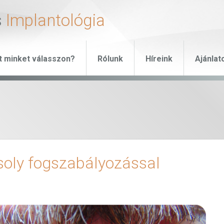
s
Implantológia
t minket válasszon?
Rólunk
Híreink
Ajánlat
soly fogszabályozással