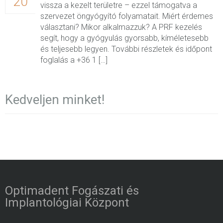
20
vissza a kezelt területre – ezzel támogatva a
szervezet öngyógyító folyamatait. Miért érdemes
választani? Mikor alkalmazzuk? A PRF kezelés
segít, hogy a gyógyulás gyorsabb, kíméletesebb
és teljesebb legyen. További részletek és időpont
foglalás a +36 1 […]
Kedveljen minket!
Optimadent Fogászati és
Implantológiai Központ