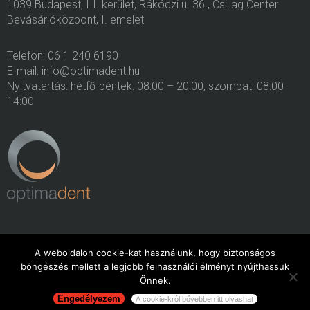
1039 Budapest, III. kerület, Rákóczi u. 36., Csillag Center
Bevásárlóközpont, I. emelet
Telefon: 06 1 240 6190
E-mail: info@optimadent.hu
Nyitvatartás: hétfő-péntek: 08:00 – 20:00, szombat: 08:00-
14:00
A weboldalon cookie-kat használunk, hogy biztonságos
böngészés mellett a legjobb felhasználói élményt nyújthassuk
Minden jog fenntartva. 2015. OptimaDent
Önnek.
Engedélyezem
A cookie-król bővebben itt olvashat