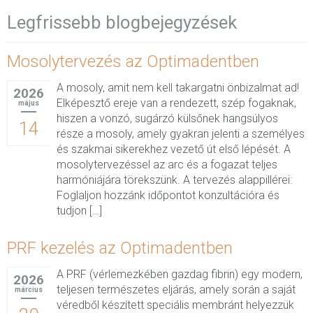
Legfrissebb blogbejegyzések
Mosolytervezés az Optimadentben
A mosoly, amit nem kell takargatni önbizalmat ad!
2026
Elképesztő ereje van a rendezett, szép fogaknak,
május
hiszen a vonzó, sugárzó külsőnek hangsúlyos
14
része a mosoly, amely gyakran jelenti a személyes
és szakmai sikerekhez vezető út első lépését. A
mosolytervezéssel az arc és a fogazat teljes
harmóniájára törekszünk. A tervezés alappillérei:
Foglaljon hozzánk időpontot konzultációra és
tudjon […]
PRF kezelés az Optimadentben
A PRF (vérlemezkében gazdag fibrin) egy modern,
2026
teljesen természetes eljárás, amely során a saját
március
véredből készített speciális membránt helyezzük