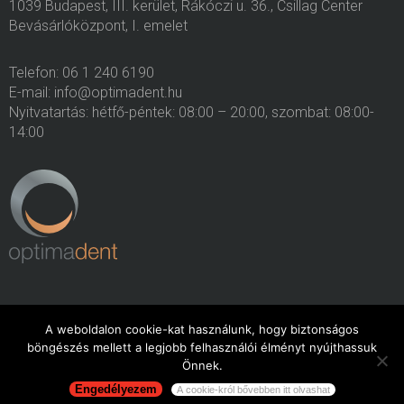
1039 Budapest, III. kerület, Rákóczi u. 36., Csillag Center
Bevásárlóközpont, I. emelet
Telefon: 06 1 240 6190
E-mail: info@optimadent.hu
Nyitvatartás: hétfő-péntek: 08:00 – 20:00, szombat: 08:00-
14:00
A weboldalon cookie-kat használunk, hogy biztonságos
böngészés mellett a legjobb felhasználói élményt nyújthassuk
Minden jog fenntartva. 2015. OptimaDent
Önnek.
Engedélyezem
A cookie-król bővebben itt olvashat