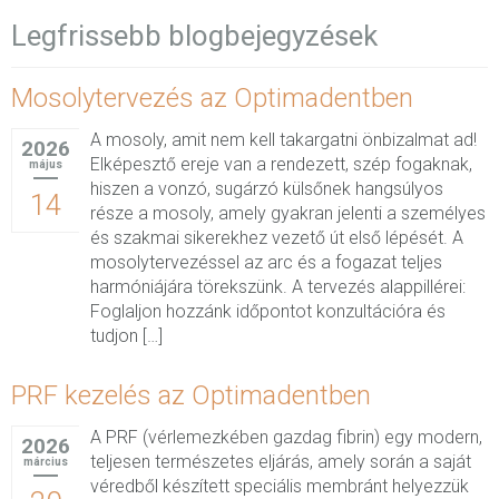
Legfrissebb blogbejegyzések
Mosolytervezés az Optimadentben
A mosoly, amit nem kell takargatni önbizalmat ad!
2026
Elképesztő ereje van a rendezett, szép fogaknak,
május
hiszen a vonzó, sugárzó külsőnek hangsúlyos
14
része a mosoly, amely gyakran jelenti a személyes
és szakmai sikerekhez vezető út első lépését. A
mosolytervezéssel az arc és a fogazat teljes
harmóniájára törekszünk. A tervezés alappillérei:
Foglaljon hozzánk időpontot konzultációra és
tudjon […]
PRF kezelés az Optimadentben
A PRF (vérlemezkében gazdag fibrin) egy modern,
2026
teljesen természetes eljárás, amely során a saját
március
véredből készített speciális membránt helyezzük