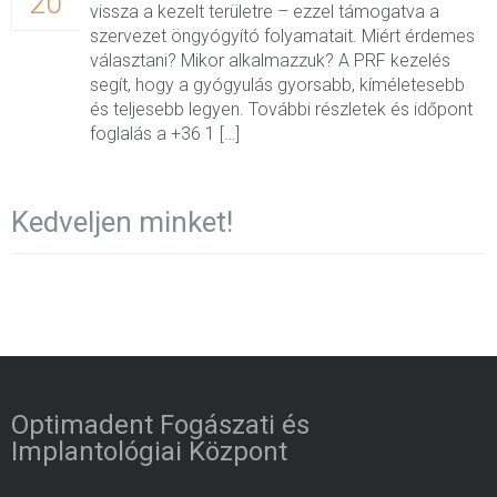
20
vissza a kezelt területre – ezzel támogatva a
szervezet öngyógyító folyamatait. Miért érdemes
választani? Mikor alkalmazzuk? A PRF kezelés
segít, hogy a gyógyulás gyorsabb, kíméletesebb
és teljesebb legyen. További részletek és időpont
foglalás a +36 1 […]
Kedveljen minket!
Optimadent Fogászati és
Implantológiai Központ