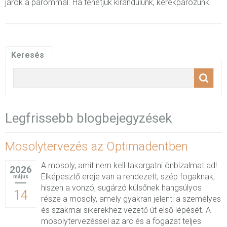
járok a párommal. Ha tehetjük kirándulunk, kerékpározunk.
Keresés
Legfrissebb blogbejegyzések
Mosolytervezés az Optimadentben
A mosoly, amit nem kell takargatni önbizalmat ad!
2026
Elképesztő ereje van a rendezett, szép fogaknak,
május
hiszen a vonzó, sugárzó külsőnek hangsúlyos
14
része a mosoly, amely gyakran jelenti a személyes
és szakmai sikerekhez vezető út első lépését. A
mosolytervezéssel az arc és a fogazat teljes