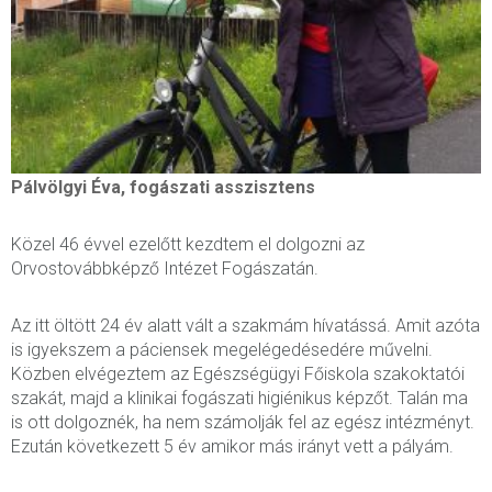
Pálvölgyi Éva, fogászati asszisztens
Közel 46 évvel ezelőtt kezdtem el dolgozni az
Orvostovábbképző Intézet Fogászatán.
Az itt öltött 24 év alatt vált a szakmám hívatássá. Amit azóta
is igyekszem a páciensek megelégedésedére művelni.
Közben elvégeztem az Egészségügyi Főiskola szakoktatói
szakát, majd a klinikai fogászati higiénikus képzőt. Talán ma
is ott dolgoznék, ha nem számolják fel az egész intézményt.
Ezután következett 5 év amikor más irányt vett a pályám.