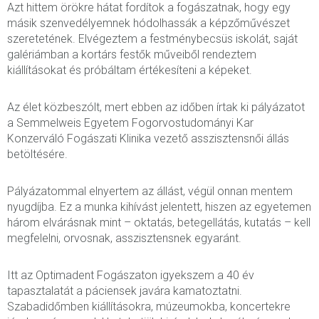
Azt hittem örökre hátat fordítok a fogászatnak, hogy egy
másik szenvedélyemnek hódolhassák a képzőművészet
szeretetének. Elvégeztem a festménybecsüs iskolát, saját
galériámban a kortárs festők műveiből rendeztem
kiállításokat és próbáltam értékesíteni a képeket.
Az élet közbeszólt, mert ebben az időben írtak ki pályázatot
a Semmelweis Egyetem Fogorvostudományi Kar
Konzerváló Fogászati Klinika vezető asszisztensnői állás
betöltésére.
Pályázatommal elnyertem az állást, végül onnan mentem
nyugdíjba. Ez a munka kihívást jelentett, hiszen az egyetemen
három elvárásnak mint – oktatás, betegellátás, kutatás – kell
megfelelni, orvosnak, asszisztensnek egyaránt.
Itt az Optimadent Fogászaton igyekszem a 40 év
tapasztalatát a páciensek javára kamatoztatni.
Szabadidőmben kiállításokra, múzeumokba, koncertekre