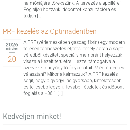
harmóniájára törekszünk. A tervezés alappillérei:
Foglaljon hozzánk időpontot konzultációra és
tudjon […]
PRF kezelés az Optimadentben
A PRF (vérlemezkében gazdag fibrin) egy modern,
2026
teljesen természetes eljárás, amely során a saját
március
véredből készített speciális membránt helyezzük
20
vissza a kezelt területre – ezzel támogatva a
szervezet öngyógyító folyamatait. Miért érdemes
választani? Mikor alkalmazzuk? A PRF kezelés
segít, hogy a gyógyulás gyorsabb, kíméletesebb
és teljesebb legyen. További részletek és időpont
foglalás a +36 1 […]
Kedveljen minket!