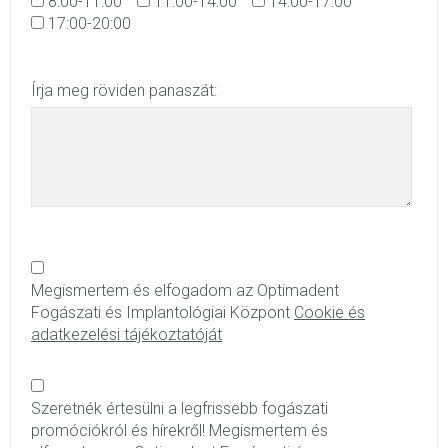
8:00-11:00
11:00-14:00
14:00-17:00
17:00-20:00
Írja meg röviden panaszát:
Megismertem és elfogadom az Optimadent
Fogászati és Implantológiai Központ
Cookie és
adatkezelési tájékoztatóját
Szeretnék értesülni a legfrissebb fogászati
promóciókról és hírekről! Megismertem és