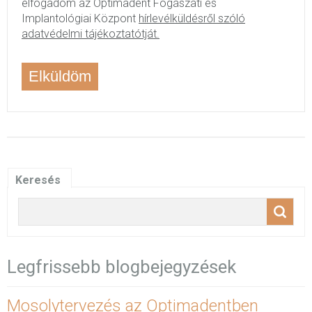
elfogadom az Optimadent Fogászati és
Implantológiai Központ
hírlevélküldésről szóló
adatvédelmi tájékoztatótját.
Keresés
Legfrissebb blogbejegyzések
Mosolytervezés az Optimadentben