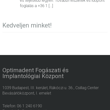
és teljesebb legyen. További részletek és időpont
foglalás a +36 1 […]
Kedveljen minket!
Optimadent Fogászati és
Implantológiai Központ
1039 Budapest, III. kerület, Rákóczi u. 36., Csillag Center
Bevásárlóközpont, I. emelet
Telefon: 06 1 240 6190