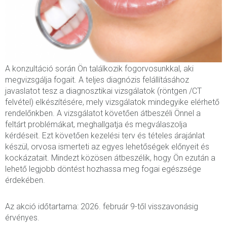
A konzultáció során Ön találkozik fogorvosunkkal, aki
megvizsgálja fogait. A teljes diagnózis felállításához
javaslatot tesz a diagnosztikai vizsgálatok (röntgen /CT
felvétel) elkészítésére, mely vizsgálatok mindegyike elérhető
rendelőnkben. A vizsgálatot követően átbeszéli Önnel a
feltárt problémákat, meghallgatja és megválaszolja
kérdéseit. Ezt követően kezelési terv és tételes árajánlat
készül, orvosa ismerteti az egyes lehetőségek előnyeit és
kockázatait. Mindezt közösen átbeszélik, hogy Ön ezután a
lehető legjobb döntést hozhassa meg fogai egészsége
érdekében.
Az akció időtartama: 2026. február 9-től visszavonásig
érvényes.