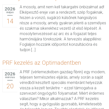
A mosoly, amit nem kell takargatni önbizalmat ad!
2026
Elképesztő ereje van a rendezett, szép fogaknak,
május
hiszen a vonzó, sugárzó külsőnek hangsúlyos
14
része a mosoly, amely gyakran jelenti a személyes
és szakmai sikerekhez vezető út első lépését. A
mosolytervezéssel az arc és a fogazat teljes
harmóniájára törekszünk. A tervezés alappillérei:
Foglaljon hozzánk időpontot konzultációra és
tudjon […]
PRF kezelés az Optimadentben
A PRF (vérlemezkében gazdag fibrin) egy modern,
2026
teljesen természetes eljárás, amely során a saját
március
véredből készített speciális membránt helyezzük
20
vissza a kezelt területre – ezzel támogatva a
szervezet öngyógyító folyamatait. Miért érdemes
választani? Mikor alkalmazzuk? A PRF kezelés
segít, hogy a gyógyulás gyorsabb, kíméletesebb