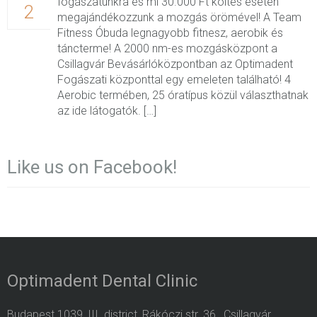
fogászatunkra és mi 30.000 Ft költés esetén
2
megajándékozzunk a mozgás örömével! A Team
Fitness Óbuda legnagyobb fitnesz, aerobik és
táncterme! A 2000 nm-es mozgásközpont a
Csillagvár Bevásárlóközpontban az Optimadent
Fogászati központtal egy emeleten található! 4
Aerobic termében, 25 óratípus közül választhatnak
az ide látogatók. […]
Like us on Facebook!
Optimadent Dental Clinic
Budapest 1039, III. district, Rákóczi str. 36., Csillagvár