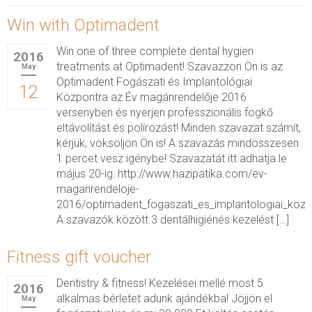
Win with Optimadent
Win one of three complete dental hygien
2016
treatments at Optimadent! Szavazzon Ön is az
May
Optimadent Fogászati és Implantológiai
12
Központra az Év magánrendelője 2016
versenyben és nyerjen professzionális fogkő
eltávolítást és polírozást! Minden szavazat számít,
kérjük, voksoljon Ön is! A szavazás mindösszesen
1 percet vesz igénybe! Szavazatát itt adhatja le
május 20-ig: http://www.hazipatika.com/ev-
maganrendeloje-
2016/optimadent_fogaszati_es_implantologiai_koz
A szavazók között 3 dentálhigiénés kezelést […]
Fitness gift voucher
Dentistry & fitness! Kezelései mellé most 5
2016
alkalmas bérletet adunk ajándékba! Jöjjön el
May